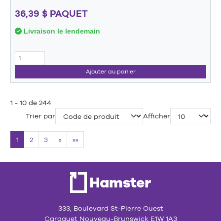
36,39 $ PAQUET
Livraison le lendemain
Ajouter au panier
1 - 10 de 244
Trier par
Afficher
1
2
3
»
»»
333, Boulevard St-Pierre Ouest
Caraquet Nouveau-Brunswick E1W 1A3