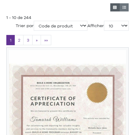
1 - 10 de 244
Trier par
Afficher
1
2
3
»
»»