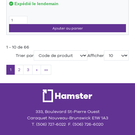
Expédié le lendemain
Ajouter au panier
1 - 10 de 66
Trier par
Afficher
1
2
3
»
»»
333, Boulevard St-Pierre Ouest
Caraquet Nouveau-Brunswick E1W 1A3
T. (506) 727-6022 F. (506) 726-6020