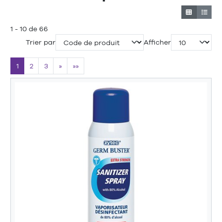
1 - 10 de 66
Trier par
Afficher
1
2
3
»
»»