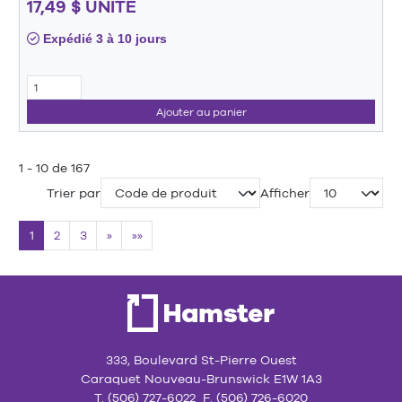
17,49 $ UNITÉ
Expédié 3 à 10 jours
Ajouter au panier
1 - 10 de 167
Trier par
Afficher
1
2
3
»
»»
333, Boulevard St-Pierre Ouest
Caraquet Nouveau-Brunswick E1W 1A3
T. (506) 727-6022 F. (506) 726-6020