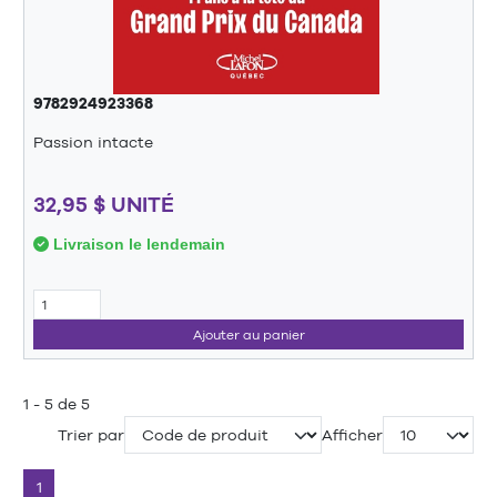
9782924923368
Passion intacte
32,95 $ UNITÉ
Livraison le lendemain
Ajouter au panier
1 - 5 de 5
Trier par
Afficher
1