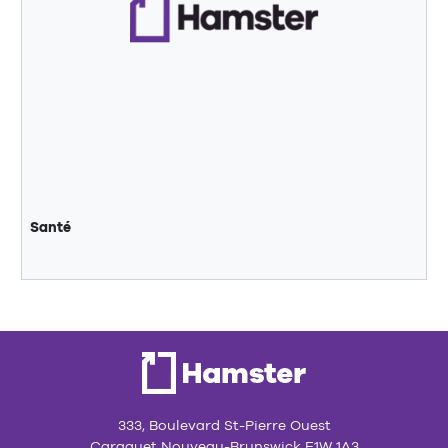
Santé
333, Boulevard St-Pierre Ouest
Caraquet Nouveau-Brunswick E1W 1A3