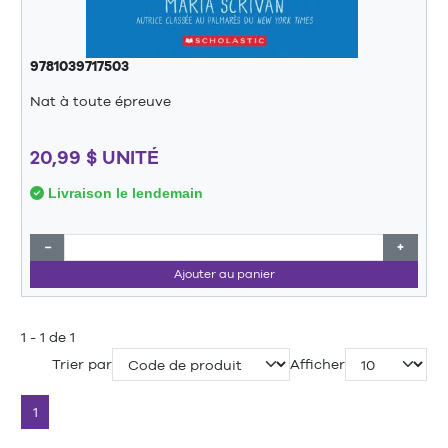
9781039717503
Nat à toute épreuve
20,99 $ UNITÉ
Livraison le lendemain
−
+
Ajouter au panier
1 - 1 de 1
Trier par
Afficher
1